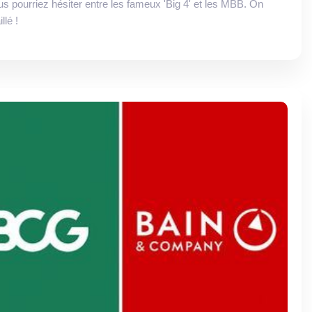
us pourriez hésiter entre les fameux 'Big 4' et les MBB. On
llé !