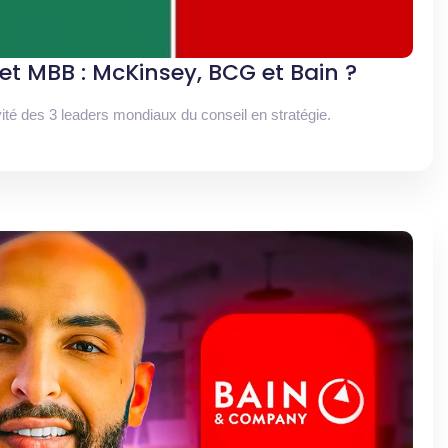
et MBB : McKinsey, BCG et Bain ?
vité des 3 leaders mondiaux du conseil en stratégie.