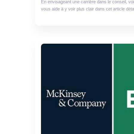
En envisageant une carrière dans le conseil, vo
vous aide à y voir plus clair dans cet article détai